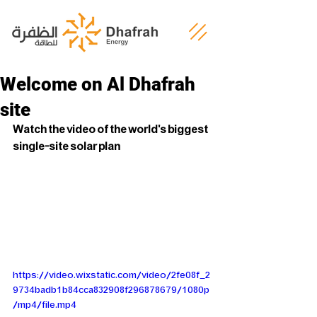
Welcome on Al Dhafrah
site
Watch the video of the world's biggest 
single-site solar plan
https://video.wixstatic.com/video/2fe08f_2
9734badb1b84cca832908f296878679/1080p
/mp4/file.mp4