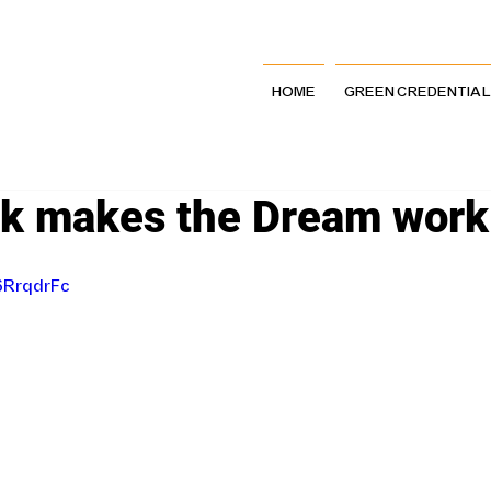
HOME
GREEN CREDENTIA
k makes the Dream work
6RrqdrFc