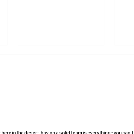
Last PV Module installation
Succ
4 Mil
Dhaf
Dhab
ut here in the desert, having a solid team is everything - you can’t