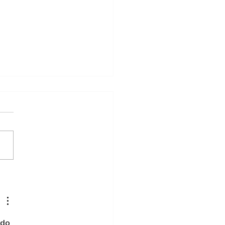
essful Transportation of
lion Solar Panels for
rah PV2 project in Abu
i, UAE
 do 