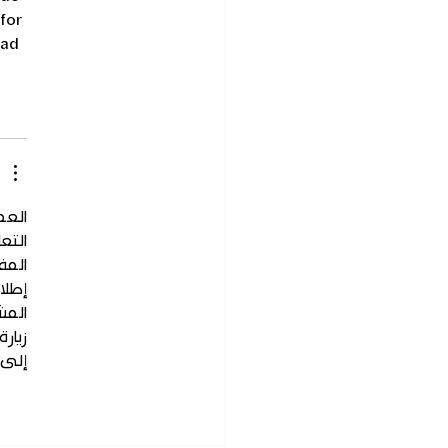
 fo
r 
ad 
الع 
الت 
الم 
إطلا 
الم 
زيارة 
إلى .