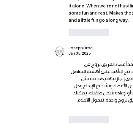
it alone.  When we’re not hustlin
some fun and rest.  Makes tho
and a little fun go a long way.
Like
Reply
Joseph Brod
Jan 05, 2025
حد أعضاء الفريق بروح من
، مع التأكيد على أهمية التواصل
جح في إنجاز مهام ضخمة مثل
بين الأعضاء وتشجيع الإبداع وحل
 أو لإعادة شحن طاقتك، يمكنك
  بروح واحدة، تتحول الأحلام
Like
Reply