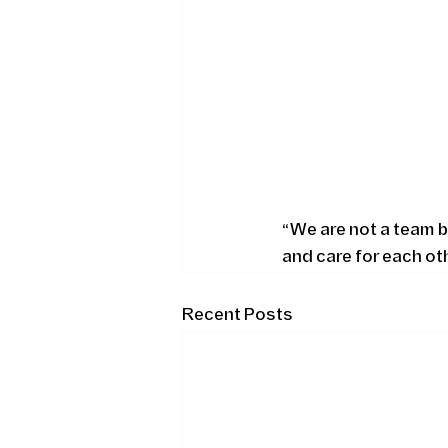
“We are not a team b
and care for each oth
Recent Posts