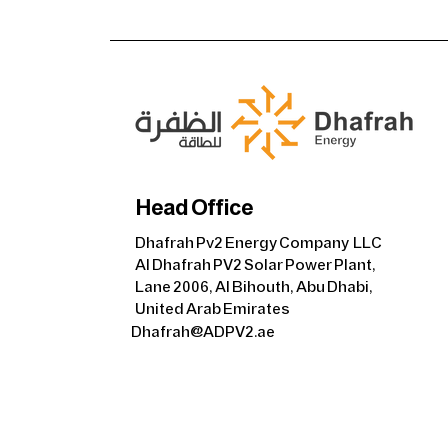
Head Office
Dhafrah Pv2 Energy Company LLC
Al Dhafrah PV2 Solar Power Plant,
Lane 2006, Al Bihouth, Abu Dhabi,
United Arab Emirates
Dhafrah@ADPV2.ae