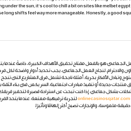
g under the sun, it’s cool to chill a bit on sites
 like 
melbet egypt
se long shifts feel way more manageable.  Honestly, a good squ
مل الجماعي هو بالفعل مفتاح تحقيق الأهداف الكبيرة، خاصةً عندما يت
عاون والاحترام. لنجاح العمل الجماعي، يجب تحديد أدوار واضحة لكل فرد
فتوح وتبادل الأفكار بحرية. أمثلة ناجحة تشمل فرق المشاريع التي تن
ق منتجات جديدة أو تنفيذ مبادرات اجتماعية. السر يكمن في بناء الثقة 
شكلات بشكل جماعي. إذا كنت تبحث عن استراحة قصيرة لتحفيز فريقك
لتجربة ترفيهية ممتعة. عندما يتحد الفريق 
onlinecasinosqatar.com
حقيقة ملموسة، والإنجازات تصبح أكثر إلهامًا وتأثيرًا